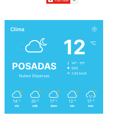
Clima
12
℃
POSADAS
14º - 10º
93%
2.83 km/h
Nubes Dispersas
14
20
17
12
17
℃
℃
℃
℃
℃
vie
sáb
dom
lun
mar