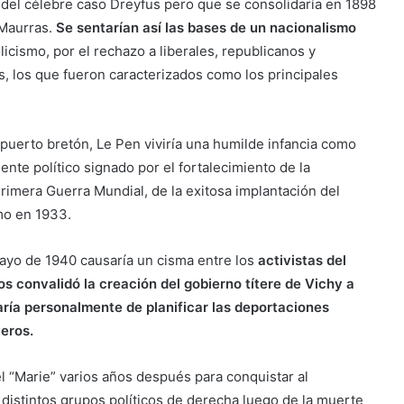
del célebre caso Dreyfus pero que se consolidaría en 1898
 Maurras.
Se sentarían así las bases de un nacionalismo
olicismo, por el rechazo a liberales, republicanos y
íos, los que fueron caracterizados como los principales
puerto bretón, Le Pen viviría una humilde infancia como
nte político signado por el fortalecimiento de la
 Primera Guerra Mundial, de la exitosa implantación del
smo en 1933.
mayo de 1940 causaría un cisma entre los
activistas del
s convalidó la creación del gobierno títere de Vichy a
aría personalmente de planificar las deportaciones
eros.
l “Marie” varios años después para conquistar al
distintos grupos políticos de derecha luego de la muerte