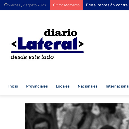
Brutal represión contra
viernes , 7 agosto 2026
Último Momento:
Inicio
Provinciales
Locales
Nacionales
Internaciona