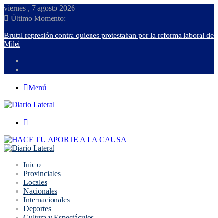
viernes , 7 agosto 2026
Último Momento:
Brutal represión contra quienes protestaban por la reforma laboral 
Milei
Menú
Buscar
Inicio
Provinciales
Locales
Nacionales
Internacionales
Deportes
Cultura y Espectáculos