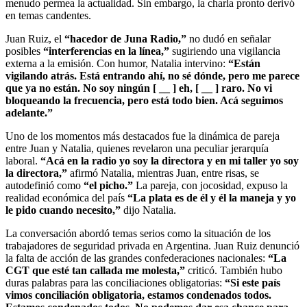
menudo permea la actualidad. Sin embargo, la charla pronto derivó
en temas candentes.
Juan Ruiz, el
“hacedor de Juna Radio,”
no dudó en señalar
posibles
“interferencias en la línea,”
sugiriendo una vigilancia
externa a la emisión. Con humor, Natalia intervino:
“Están
vigilando atrás. Está entrando ahí, no sé dónde, pero me parece
que ya no están. No soy ningún [ __ ] eh, [ __ ] raro. No vi
bloqueando la frecuencia, pero está todo bien. Acá seguimos
adelante.”
Uno de los momentos más destacados fue la dinámica de pareja
entre Juan y Natalia, quienes revelaron una peculiar jerarquía
laboral.
“Acá en la radio yo soy la directora y en mi taller yo soy
la directora,”
afirmó Natalia, mientras Juan, entre risas, se
autodefinió como
“el picho.”
La pareja, con jocosidad, expuso la
realidad económica del país
“La plata es de él y él la maneja y yo
le pido cuando necesito,”
dijo Natalia.
La conversación abordó temas serios como la situación de los
trabajadores de seguridad privada en Argentina. Juan Ruiz denunció
la falta de acción de las grandes confederaciones nacionales:
“La
CGT que esté tan callada me molesta,”
criticó. También hubo
duras palabras para las conciliaciones obligatorias:
“Si este país
vimos conciliación obligatoria, estamos condenados todos.