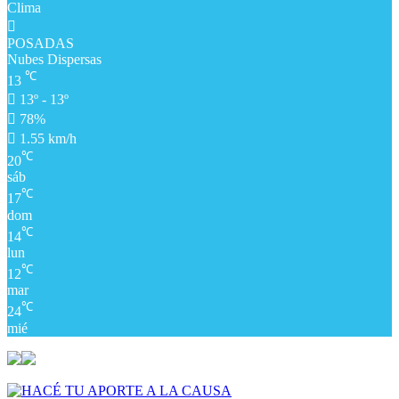
Clima
POSADAS
Nubes Dispersas
℃
13
13º - 13º
78%
1.55 km/h
℃
20
sáb
℃
17
dom
℃
14
lun
℃
12
mar
℃
24
mié